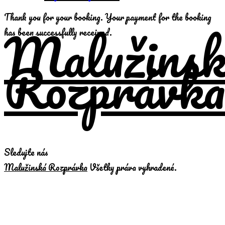
Thank you for your booking. Your payment for the booking
Malužinsk
has been successfully received.
Rozprávk
Sledujte nás
Malužinská Rozprávka
Všetky práva vyhradené.