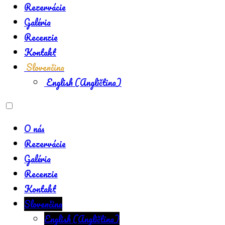
Rezervácie
Galéria
Recenzie
Kontakt
Slovenčina
English
(
Angličtina
)
O nás
Rezervácie
Galéria
Recenzie
Kontakt
Slovenčina
English
(
Angličtina
)